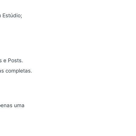
u Estúdio;
s e Posts.
as completas.
penas uma