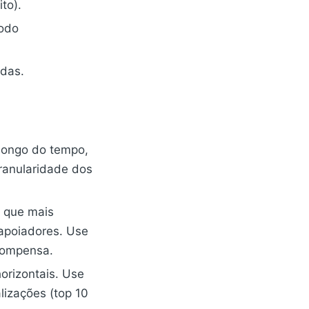
to).
íodo
adas.
 longo do tempo,
granularidade dos
s que mais
 apoiadores. Use
ecompensa.
orizontais. Use
lizações (top 10