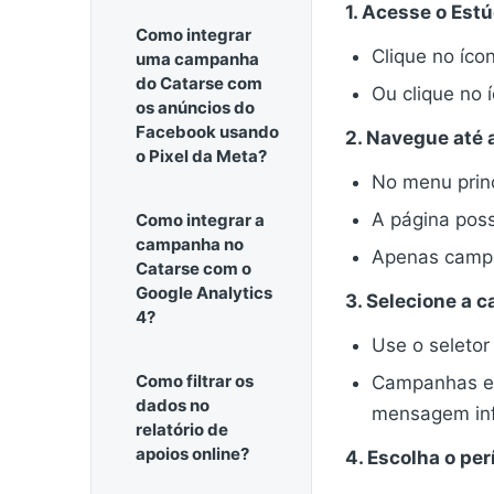
1. Acesse o Est
Como integrar
Clique no ícon
uma campanha
do Catarse com
Ou clique no 
os anúncios do
Facebook usando
2. Navegue até 
o Pixel da Meta?
No menu princ
A página poss
Como integrar a
campanha no
Apenas campan
Catarse com o
Google Analytics
3. Selecione a 
4?
Use o seletor
Como filtrar os
Campanhas em
dados no
mensagem inf
relatório de
apoios online?
4. Escolha o per