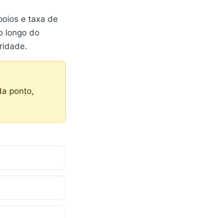
poios e taxa de
o longo do
ridade.
da ponto,