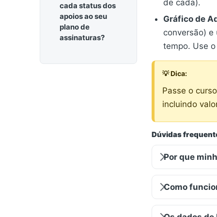
de cada).
cada status dos
apoios ao seu
Gráfico de A
plano de
conversão) e 
assinaturas?
tempo. Use o 
💡 Dica:
Passe o curso
incluindo valo
Dúvidas frequent
Por que min
Como funcion
Os dados de 