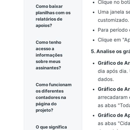
Clique no botã
Como baixar
Uma janela se
planilhas com os
relatórios de
customizado.
apoios?
Para período 
Clique em "Ap
Como tenho
acesso a
5. Analise os gr
informações
sobre meus
Gráfico de A
assinantes?
dia após dia.
dados.
Como funcionam
Gráfico de 
os diferentes
arrecadaram e
contadores na
página do
as abas "Toda
projeto?
Gráfico de A
as abas "Cida
O que significa