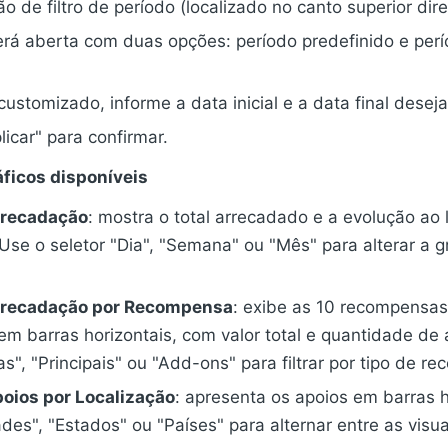
o de filtro de período (localizado no canto superior direi
rá aberta com duas opções: período predefinido e per
customizado, informe a data inicial e a data final desej
licar" para confirmar.
áficos disponíveis
rrecadação
: mostra o total arrecadado e a evolução ao
 Use o seletor "Dia", "Semana" ou "Mês" para alterar a 
Arrecadação por Recompensa
: exibe as 10 recompensa
m barras horizontais, com valor total e quantidade de
s", "Principais" ou "Add-ons" para filtrar por tipo de r
poios por Localização
: apresenta os apoios em barras h
des", "Estados" ou "Países" para alternar entre as visua