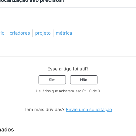
rio
criadores
projeto
métrica
Esse artigo foi útil?
Sim
Não
Usuários que acharam isso útil: 0 de 0
Tem mais dúvidas?
Envie uma solicitação
onados