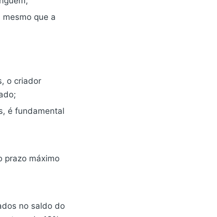
inguém;
, mesmo que a
, o criador
ado;
s, é fundamental
 prazo máximo
rados no saldo do