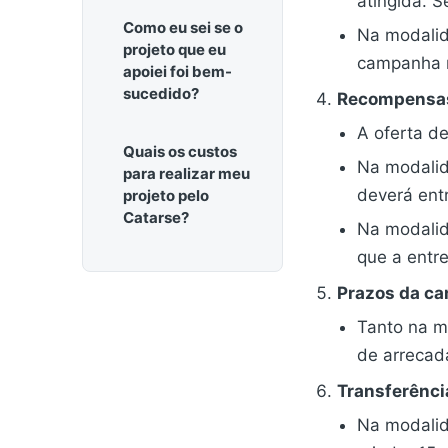
atingida. 
Como eu sei se o
Na modali
projeto que eu
campanha n
apoiei foi bem-
sucedido?
Recompensa
A oferta d
Quais os custos
Na modali
para realizar meu
deverá entr
projeto pelo
Catarse?
Na modali
que a entr
Prazos da c
Tanto na 
de arrecad
Transferênci
Na modali