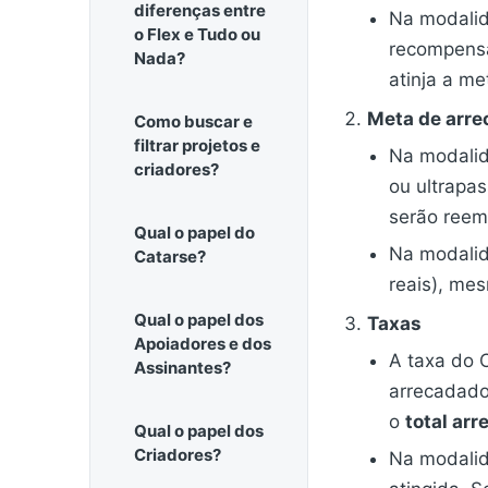
diferenças entre
Na modali
o Flex e Tudo ou
recompensa
Nada?
atinja a me
Meta de arr
Como buscar e
filtrar projetos e
Na modali
criadores?
ou ultrapa
serão reem
Qual o papel do
Na modali
Catarse?
reais), me
Qual o papel dos
Taxas
Apoiadores e dos
A taxa do 
Assinantes?
arrecadado
o
total arr
Qual o papel dos
Criadores?
Na modali