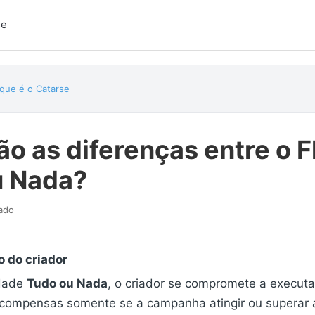
se
que é o Catarse
ão as diferenças entre o F
u Nada?
zado
 do criador
dade
Tudo ou Nada
, o criador se compromete a executar
ecompensas somente se a campanha atingir ou superar 