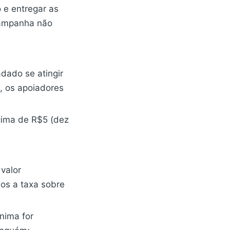
 e entregar as
campanha não
adado se atingir
, os apoiadores
acima de R$5 (dez
valor
mos a taxa sobre
nima for