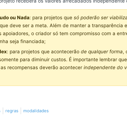
 projeto receberá os valores arrecadados independente
udo ou Nada
: para projetos que
só poderão ser viabili
 que deve ser a meta. Além de manter a transparência e 
 apoiadores, o criador só tem compromisso com a entr
ha seja financiada;
lex
: para projetos que acontecerão
de qualquer forma
,
omente para diminuir custos. É importante lembrar que
as recompensas deverão acontecer
independente do v
s
regras
modalidades