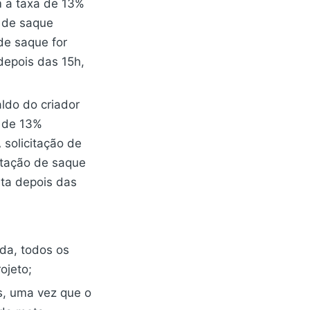
m a taxa de 13%
o de saque
de saque for
 depois das 15h,
aldo do criador
a de 13%
solicitação de
citação de saque
ita depois das
ida, todos os
ojeto;
s, uma vez que o