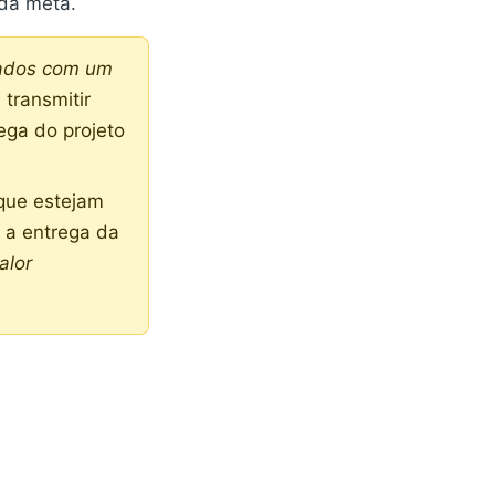
 da meta.
zados com um
transmitir
ega do projeto
 que estejam
 a entrega da
alor