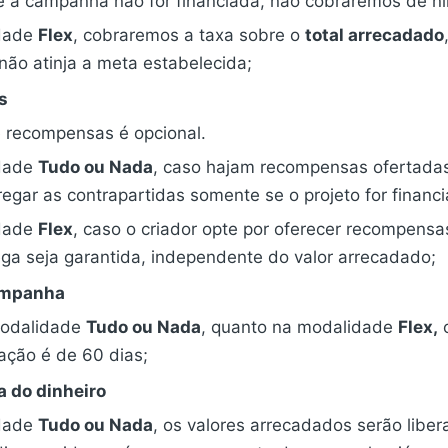
Se a campanha não for financiada, não cobraremos de n
dade
Flex
, cobraremos a taxa sobre o
total arrecadado
ão atinja a meta estabelecida;
s
e recompensas é opcional.
dade
Tudo ou Nada
, caso hajam recompensas ofertadas
egar as contrapartidas somente se o projeto for financi
dade
Flex
, caso o criador opte por oferecer recompensa
ega seja garantida, independente do valor arrecadado;
ampanha
modalidade
Tudo ou Nada
, quanto na modalidade
Flex,
o
ação é de 60 dias;
a do dinheiro
dade
Tudo ou Nada
, os valores arrecadados serão libe