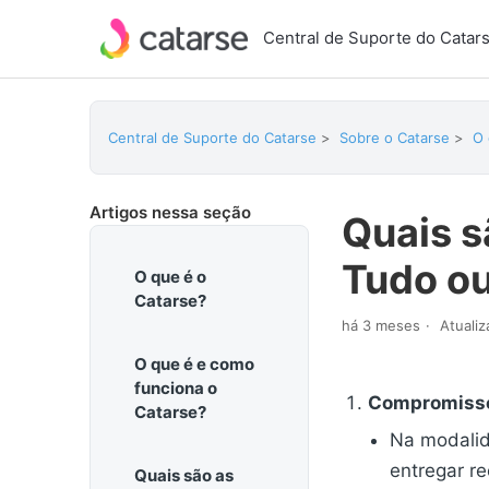
Central de Suporte do Catar
Central de Suporte do Catarse
Sobre o Catarse
O 
Artigos nessa seção
Quais s
Tudo o
O que é o
Catarse?
há 3 meses
Atuali
O que é e como
funciona o
Compromisso
Catarse?
Na modali
entregar r
Quais são as