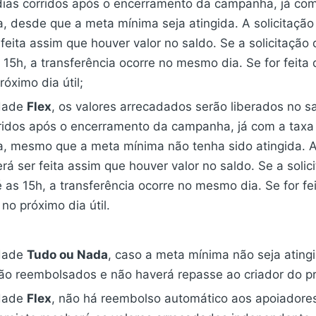
 dias corridos após o encerramento da campanha, já co
, desde que a meta mínima seja atingida. A solicitaçã
feita assim que houver valor no saldo. Se a solicitação 
s 15h, a transferência ocorre no mesmo dia. Se for feita
róximo dia útil;
dade
Flex
, os valores arrecadados serão liberados no s
rridos após o encerramento da campanha, já com a tax
, mesmo que a meta mínima não tenha sido atingida. A 
á ser feita assim que houver valor no saldo. Se a soli
té as 15h, a transferência ocorre no mesmo dia. Se for fe
 no próximo dia útil.
dade
Tudo ou Nada
, caso a meta mínima não seja ating
rão reembolsados e não haverá repasse ao criador do pr
dade
Flex
, não há reembolso automático aos apoiadore