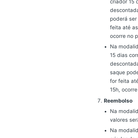
criador 15
descontada
poderá ser 
feita até a
ocorre no p
Na modali
15 dias co
descontada
saque poder
for feita a
15h, ocorre
Reembolso
Na modali
valores se
Na modali