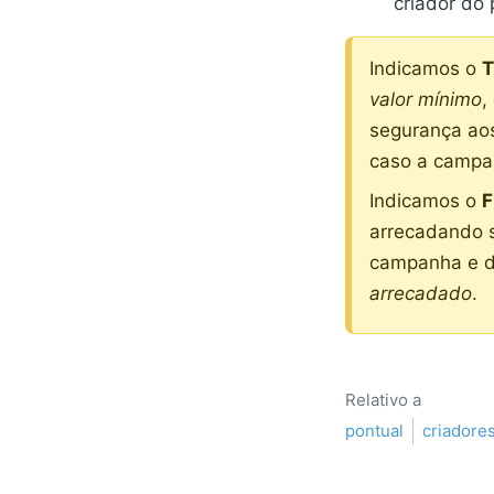
criador do
Indicamos o
T
valor mínimo
,
segurança aos
caso a campan
Indicamos o
F
arrecadando s
campanha e d
arrecadado
.
Relativo a
pontual
criadore