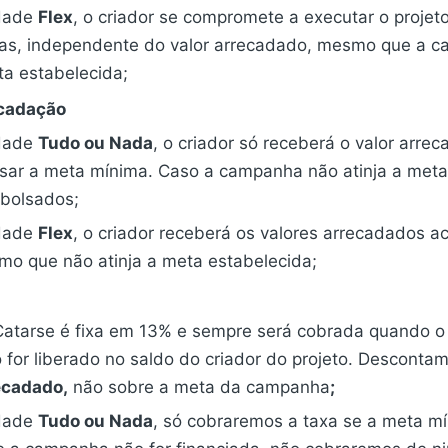
dade
Flex
, o criador se compromete a executar o projeto
s, independente do valor arrecadado, mesmo que a 
ta estabelecida;
ecadação
dade
Tudo ou Nada
, o criador só receberá o valor arrec
ssar a meta mínima. Caso a campanha não atinja a meta
bolsados;
dade
Flex
, o criador receberá os valores arrecadados 
smo que não atinja a meta estabelecida;
Catarse é fixa em 13% e sempre será cobrada quando o 
 for liberado no saldo do criador do projeto. Desconta
ecadado,
não sobre a meta da campanha
;
dade
Tudo ou Nada
, só cobraremos a taxa se a meta mí